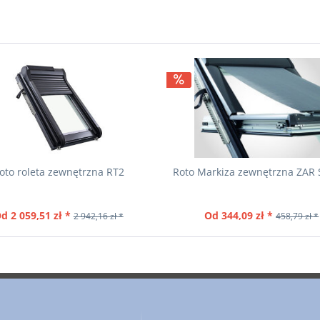
oto roleta zewnętrzna RT2
Roto Markiza zewnętrzna ZAR 
d 2 059,51 zł *
Od 344,09 zł *
2 942,16 zł *
458,79 zł *