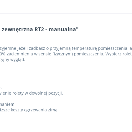
a zewnętrzna RT2 - manualna"
jemne jeżeli zadbasz o przyjemną temperaturę pomieszczenia lat
0% zaciemnienia w sensie fizycznym) pomieszczenia. Wybierz role
cyjny wygląd.
.
enie rolety w dowolnej pozycji.
amaniem.
iższe koszty ogrzewania zimą.