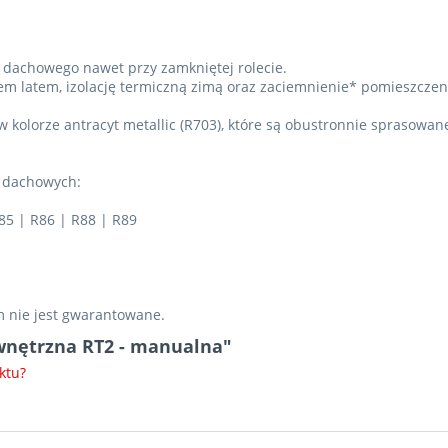
a dachowego nawet przy zamkniętej rolecie.
 latem, izolację termiczną zimą oraz zaciemnienie* pomieszczen
w kolorze antracyt metallic (R703), które są obustronnie sprasowan
n dachowych:
85 | R86 | R88 | R89
m nie jest gwarantowane.
ewnętrzna RT2 - manualna"
ktu?