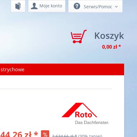
Moje konto
Serwis/Pomoc
Koszyk
0,00 zł *
 strychowe
44,26 zł *
2 634,66 zł *
(30% taniej)