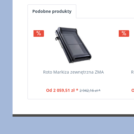
Podobne produkty
Roto Markiza zewnętrzna ZMA
R
Od 2 059,51 zł *
O
2 942,16 zł *