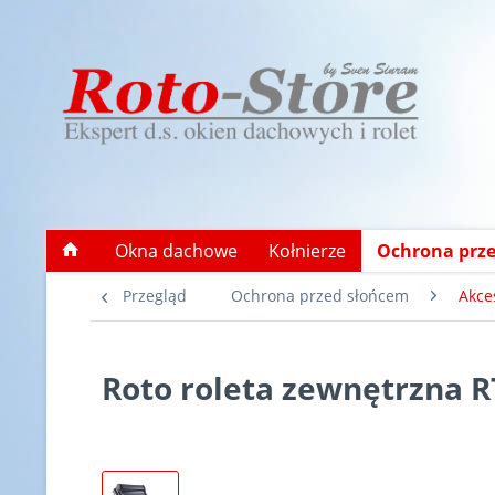
Okna dachowe
Kołnierze
Ochrona prz
Przegląd
Ochrona przed słońcem
Akce
Roto roleta zewnętrzna 