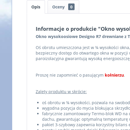
Opis
Oceny
0
Informacje o produkcie "Okno wys
Okno wysokoosiowe Designo R7 drewniane z 
Oś obrotu umieszczona jest w ¾ wysokości okna,
bezpieczny dostęp do otwartego okna w pozycji w
paroizolacyjna gwarantują wysoką energooszczęd
Proszę nie zapomnieć o pasującym
kołnierzu
.
Zalety produktu w skrócie:
oś obrotu w ¾ wysokości, pozwala na swobod
wygodna pozycja do mycia blokująca skrzydł
fabrycznie zamontowany Termo-blok WD na cał
dachu, gwarantując optymalną temperaturę 
pakiet 3-szybowy zapewnia korzystny bilans e