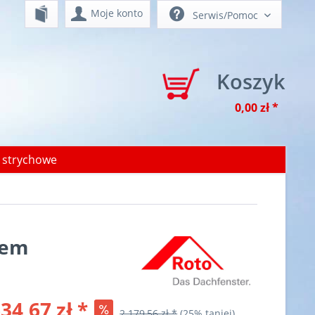
Moje konto
Serwis/Pomoc
Koszyk
0,00 zł *
 strychowe
iem
34,67 zł *
2 179,56 zł *
(25% taniej)