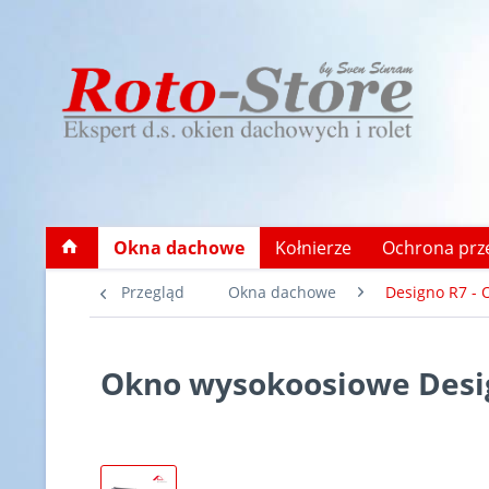
Okna dachowe
Kołnierze
Ochrona prz
Przegląd
Okna dachowe
Designo R7 -
Okno wysokoosiowe Desi