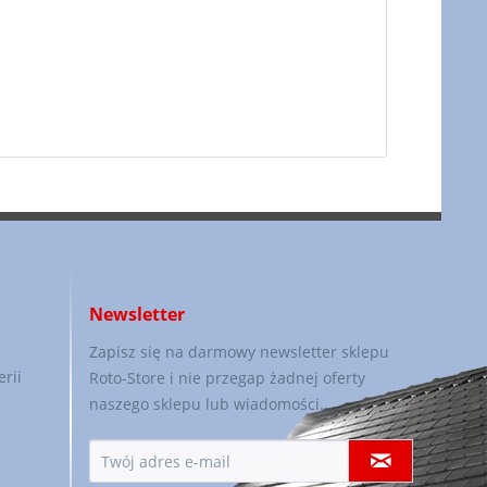
Newsletter
Zapisz się na darmowy newsletter sklepu
rii
Roto-Store i nie przegap żadnej oferty
naszego sklepu lub wiadomości.