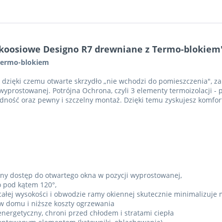
okoosiowe Designo R7 drewniane z Termo-blokiem
Termo-blokiem
 dzięki czemu otwarte skrzydło „nie wchodzi do pomieszczenia", 
yprostowanej. Potrójna Ochrona, czyli 3 elementy termoizolacji - 
ność oraz pewny i szczelny montaż. Dzięki temu zyskujesz komfort 
ny dostęp do otwartego okna w pozycji wyprostowanej,
o pod kątem 120°,
ej wysokości i obwodzie ramy okiennej skutecznie minimalizuje m
w domu i niższe koszty ogrzewania
nergetyczny, chroni przed chłodem i stratami ciepła