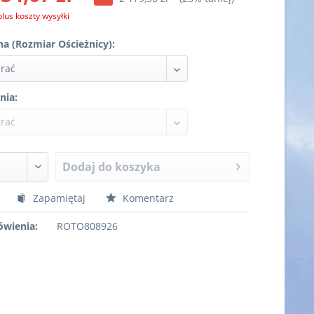
plus koszty wysyłki
a (Rozmiar Ościeżnicy):
nia:
Dodaj do koszyka
Zapamiętaj
Komentarz
wienia:
ROTO808926