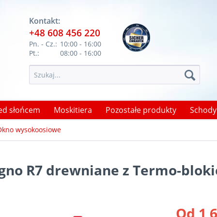
Kontakt:
+48 608 456 220
Pn. - Cz.:
10:00 - 16:00
Pt.:
08:00 - 16:00
ed słońcem
Moskitiera
Pozostałe produkty
Schody
 Okno wysokoosiowe
gno R7 drewniane z Termo-blok
Od 1 6