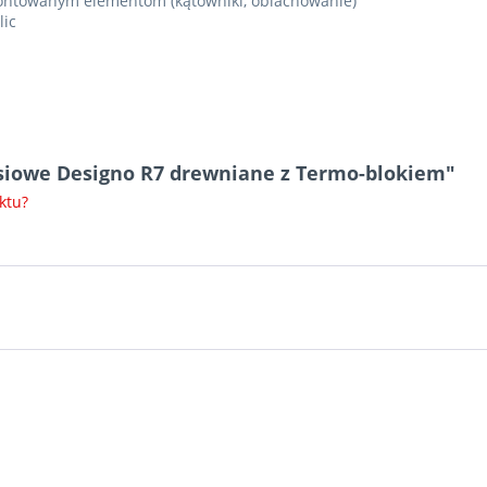
amontowanym elementom (kątowniki, oblachowanie)
lic
siowe Designo R7 drewniane z Termo-blokiem"
ktu?