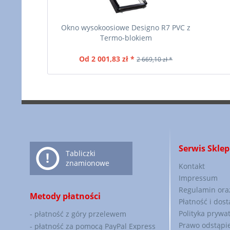
Okno wysokoosiowe Designo R7 PVC z
Termo-blokiem
Od 2 001,83 zł *
2 669,10 zł *
Serwis Skle
Tabliczki
znamionowe
Kontakt
Impressum
Regulamin oraz
Metody płatności
Płatność i dos
Polityka prywa
- płatność z góry przelewem
Prawo odstąpi
- płatność za pomocą PayPal Express