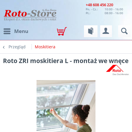
+48 608 456 220
Pn. - Cz.:
10:00 - 16:00
Pt.:
08:00 - 16:00
Menu
Przegląd
Moskitiera
Roto ZRI moskitiera L - montaż we wnęce